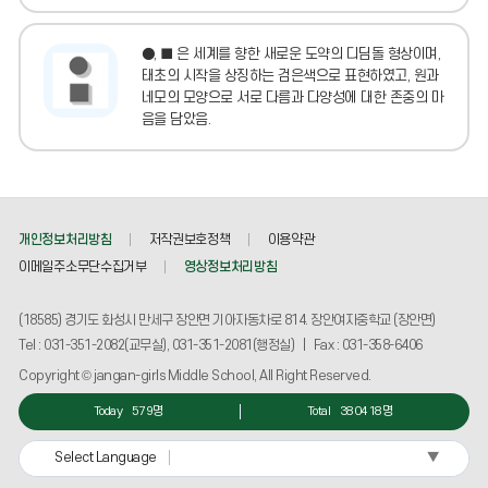
●, ■ 은 세계를 향한 새로운 도약의 디딤돌 형상이며,
태초의 시작을 상징하는 검은색으로 표현하였고, 원과
네모의 모양으로 서로 다름과 다양성에 대한 존중의 마
음을 담았음.
개인정보처리방침
저작권보호정책
이용약관
이메일주소무단수집거부
영상정보처리방침
(18585) 경기도 화성시 만세구 장안면 기아자동차로 814. 장안여자중학교 (장안면)
Tel : 031-351-2082(교무실), 031-351-2081(행정실) | Fax : 031-358-6406
Copyright © jangan-girls Middle School, All Right Reserved.
Today
579명
Total
380418명
▼
Select Language