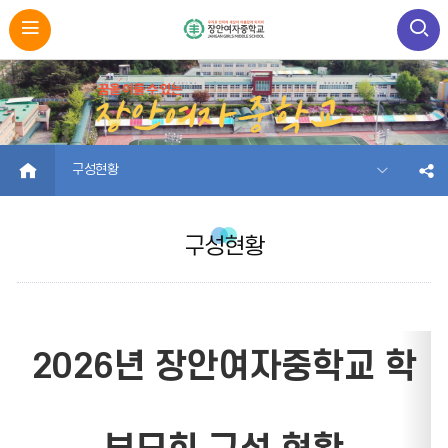
HOME
구성현황
구성현황
2026년 장안여자중학교 학