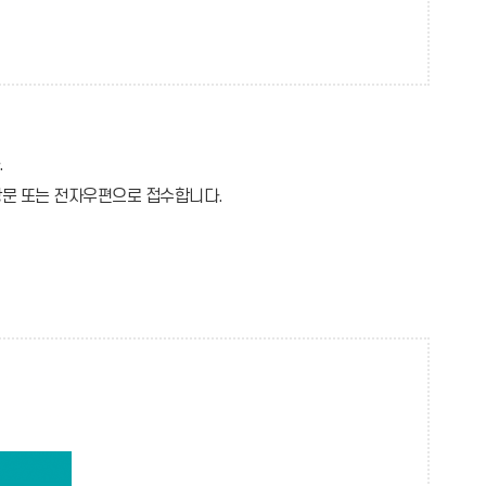
주
장
자)→
신
청
소
명
.
자
방문 또는 전자우편으로 접수합니다.
료
→
접
수
(신
고
수
신
령
청
인)→
(게
검
시
토
자