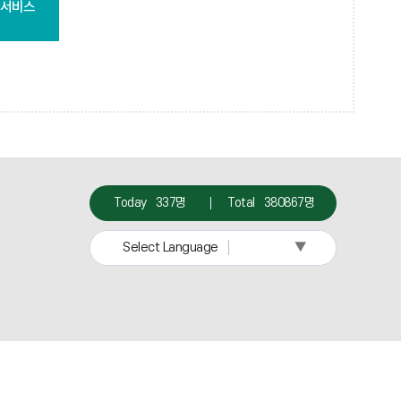
→YES→
이
게
의
시
신
중
청)→
단
신
처
청
리
소
(→
명
저
자
Today
337명
Total
380867명
작
료
권
→
▼
Select Language
권
접
리
수
주
(신
장
고
자
수
에
령
게
인)→
게