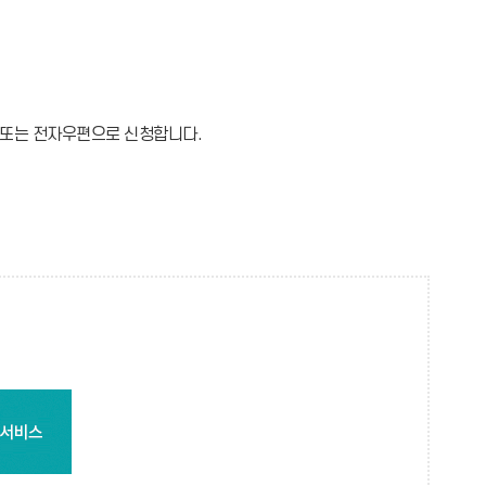
문 또는 전자우편으로 신청합니다.
신
청
(저
작
권
권
리