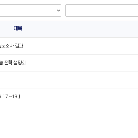
제목
족도조사 결과
학습 전략 설명회
7.~18.)