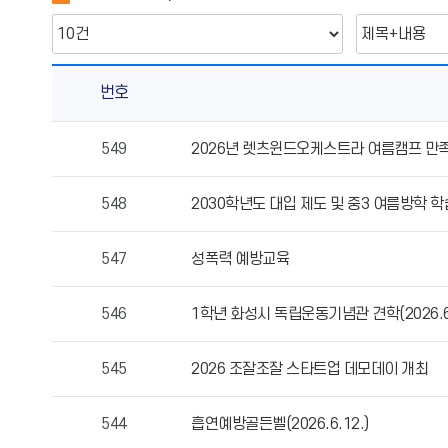
번호
교
549
2026년 렛츠윈드오케스트라 여름캠프 만
육
활
548
2030학년도 대입 제도 및 중3 여름방학 
동
의
게
547
성폭력 예방교육
시
물
546
1학년 화성시 독립운동기념관 견학(2026.6.1
번
호,
545
2026 조잘조잘 스타트업 데모데이 개최
제
목,
작
544
흡연예방골든벨(2026.6.12.)
성