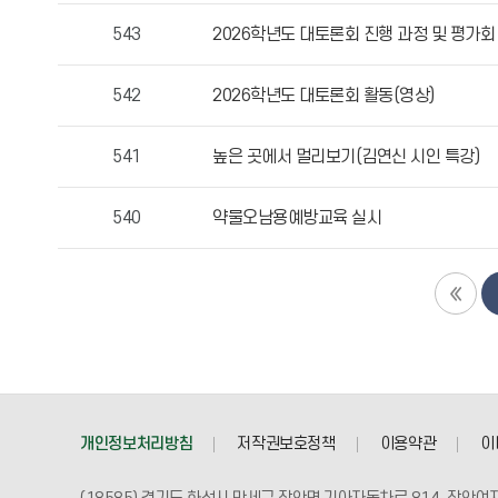
자,
543
2026학년도 대토론회 진행 과정 및 평가
등
록
542
2026학년도 대토론회 활동(영상)
일,
조
541
높은 곳에서 멀리보기(김연신 시인 특강)
회
수
정
540
약물오남용예방교육 실시
보
를
확
인
할
수
있
습
개인정보처리방침
저작권보호정책
이용약관
이
니
다.