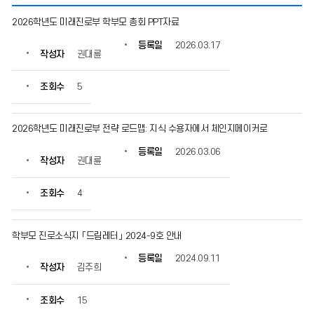
진
2026학년도 미래진로부 학부모 총회 PPT자료
로/
진
등록일
2026.03.17
작성자
권대륜
학
정
보
조회수
5
의
게
시
2026학년도 미래진로부 전략 로드맵: 지식 수용자에서 체인지메이커로
물
등록일
2026.03.06
번
작성자
권대륜
호,
제
조회수
4
목,
작
성
학부모 진로소식지 「드림레터」 2024-9호 안내
자,
등
등록일
2024.09.11
록
작성자
김주희
일,
조
조회수
15
회