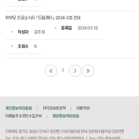
학부모 진로소식지 「드림레터」 2024-2호 안내
등록일
2024.03.18
작성자
김주희
조회수
8
1
개인정보처리방침
저작권보호정책
이용약관
이메일주소무단수집거부
영상정보처리방침
(18585) 경기도 화성시 만세구 장안면 기아자동차로 814. 장안여자중학교 (장안면)
Tel : 031-351-2082(교무실), 031-351-2081(행정실) | Fax : 031-358-6406