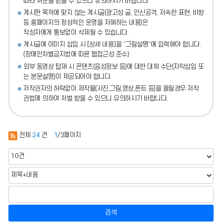
따라 처분
을 받을 수 있으니 유의하시기 바랍니다.
게시판 목적에 맞지 않는 게시글(광고성 글, 인신공격, 저속한 표현, 비방
등 홈페이지의 정상적인 운영을 저해하는 내용)
은
작성자에게 통보없이 삭제될 수 있습니다.
게시글에 이미지 삽입 시 [상세 내용]을 “그림설명”에 입력해야 합니다.
(장애인차별금지법에 따른 웹접근성 준수)
외부 동영상 탑재 시 콘텐츠(음성정보 등)에 대한 대체 수단(자막삽입 또
는 본문설명)이 제공되어야 합니다.
저작권자의 허락없이 제작물(사진,그림,영상,폰트 등)을 올릴경우 저작
권법에 의하여 처벌 받을 수 있으니 유의하시기 바랍니다.
전체
24
건
1
/3페이지
검색